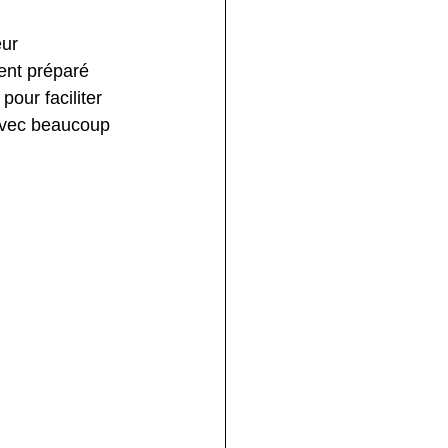
ur 
ent préparé 
our faciliter 
 avec beaucoup 