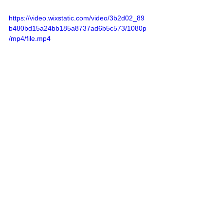
https://video.wixstatic.com/video/3b2d02_89
b480bd15a24bb185a8737ad6b5c573/1080p
/mp4/file.mp4