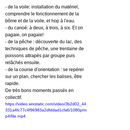
- de la voile: installation du matériel, 
comprendre le fonctionnement de la 
bôme et de la voile, et hop à l'eau. 
- du canoé: à deux, à trois, à six. Et on 
pagaie, on pagaie!
- de la pêche : découverte du lac, des 
techniques de pêche, une trentaine de 
poissons attrapés par groupe puis 
relâchés ensuite.
- de la course d'orientation : se repérer 
sur un plan, chercher les balises, être 
rapide.
De très bons moments passés en 
collectif.
https://video.wixstatic.com/video/3b2d02_44
331a4fc77c4f96983a2dfddad1cfa6/1080p/m
p4/file.mp4