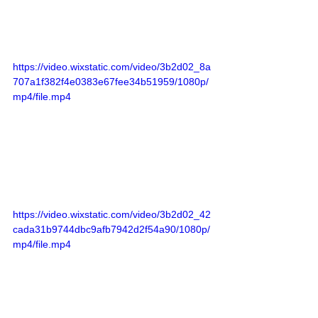
https://video.wixstatic.com/video/3b2d02_8a
707a1f382f4e0383e67fee34b51959/1080p/
mp4/file.mp4
https://video.wixstatic.com/video/3b2d02_42
cada31b9744dbc9afb7942d2f54a90/1080p/
mp4/file.mp4